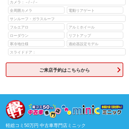
カメラ：－/－/－
全周囲カメラ
電動リアゲート
サンルーフ・ガラスルーフ
フルエアロ
アルミホイール
ローダウン
リフトアップ
寒冷地仕様
過給器設定モデル
スライドドア：
ご来店予約はこちらから
軽総コミ50万円 中古車専門店ミニック