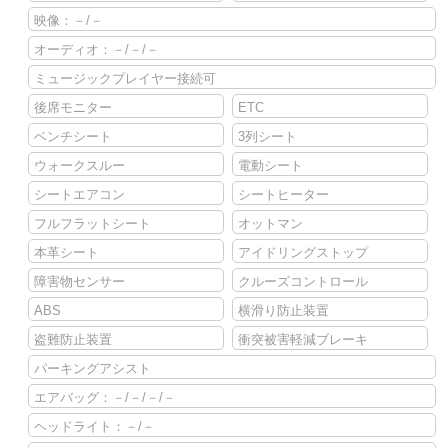
映像：－/－
オーディオ：－/－/－
ミュージックプレイヤー接続可
後席モニター
ETC
ベンチシート
3列シート
ウォークスルー
電動シート
シートエアコン
シートヒーター
フルフラットシート
オットマン
本革シート
アイドリングストップ
障害物センサー
クルーズコントロール
ABS
横滑り防止装置
盗難防止装置
衝突被害軽減ブレーキ
パーキングアシスト
エアバッグ：－/－/－/－
ヘッドライト：－/－