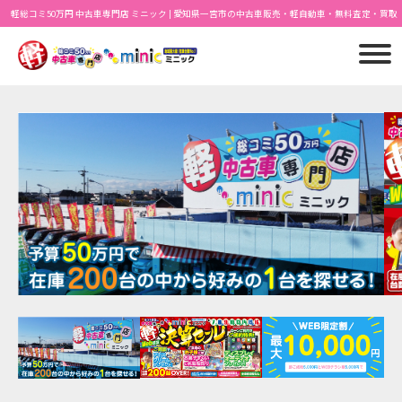
軽総コミ50万円 中古車専門店 ミニック | 愛知県一宮市の中古車販売・軽自動車・無料査定・買取