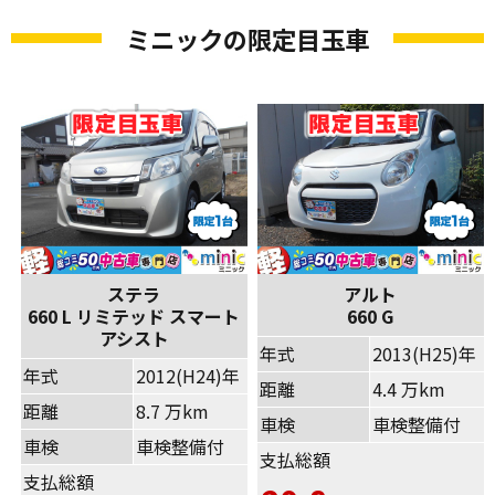
ミニックの限定目玉車
ステラ
アルト
660 L リミテッド スマート
660 G
アシスト
年式
2013(H25)年
年式
2012(H24)年
距離
4.4 万km
距離
8.7 万km
車検
車検整備付
車検
車検整備付
支払総額
支払総額