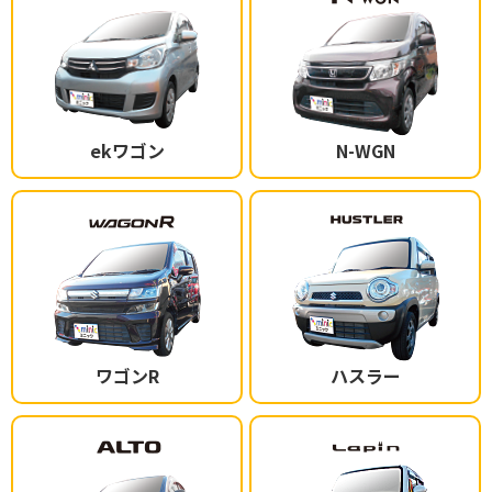
ekワゴン
N-WGN
ワゴンR
ハスラー