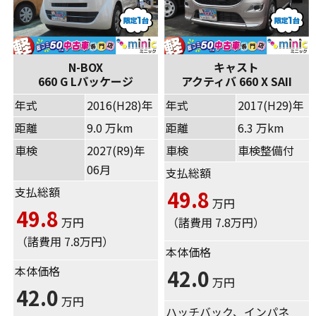
N-BOX
キャスト
660 G Lパッケージ
アクティバ 660 X SAII
年式
2016(H28)年
年式
2017(H29)年
距離
9.0 万km
距離
6.3 万km
車検
2027(R9)年
車検
車検整備付
06月
支払総額
支払総額
49.8
万円
49.8
万円
（諸費用 7.8万円）
（諸費用 7.8万円）
本体価格
本体価格
42.0
万円
42.0
万円
ハッチバック、インパネ