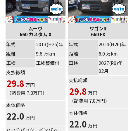
ムーヴ
ワゴンR
660 カスタム X
660 FX
年式
2013(H25)年
年式
2014(H26)年
距離
9.6 万km
距離
6.0 万km
車検
車検整備付
車検
2027(R9)年
02月
支払総額
支払総額
29.8
万円
29.8
（諸費用 7.8万円）
万円
（諸費用 7.8万円）
本体価格
本体価格
22.0
万円
22.0
万円
ハッチバック、インパネ