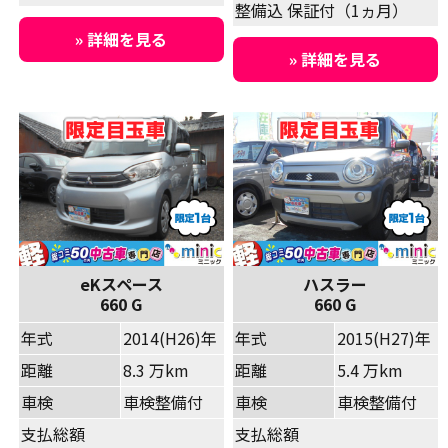
整備込 保証付（1ヵ月）
» 詳細を見る
» 詳細を見る
eKスペース
ハスラー
660 G
660 G
年式
2014(H26)年
年式
2015(H27)年
距離
8.3 万km
距離
5.4 万km
車検
車検整備付
車検
車検整備付
支払総額
支払総額