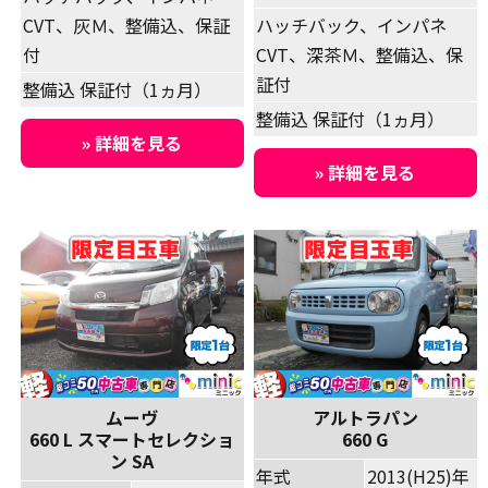
CVT、灰Ｍ、整備込、保証
ハッチバック、インパネ
付
CVT、深茶Ｍ、整備込、保
証付
整備込 保証付（1ヵ月）
整備込 保証付（1ヵ月）
» 詳細を見る
» 詳細を見る
ムーヴ
アルトラパン
660 L スマートセレクショ
660 G
ン SA
年式
2013(H25)年