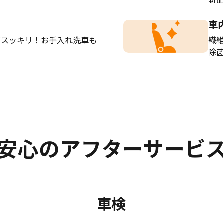
車
がスッキリ！お手入れ洗車も
繊
除
安心のアフターサービ
車検