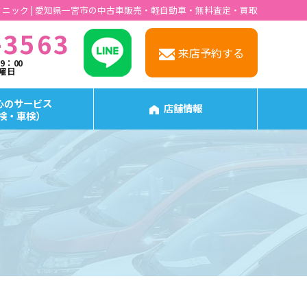
 ミニック | 愛知県一宮市の中古車販売・軽自動車・無料査定・買取
-3563
来店予約する
19：00
水曜日
心のサービス
店舗情報
検・車検）