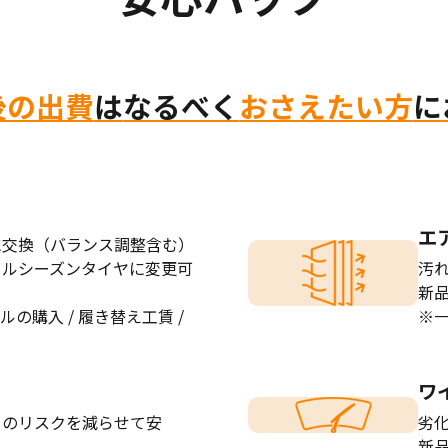
後の出費
は
なるべく
おさえたい方
に
エ
に交換（バランス調整含む）
ールシーズンタイヤに変更可
汚
新
ルの購入 / 履き替え工賃 /
※
ワ
りのリスクを減らせて安
劣
新