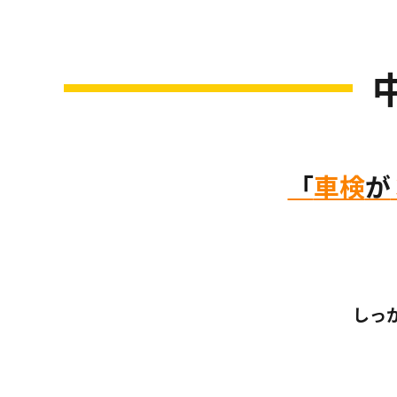
「
車検
が
しっ