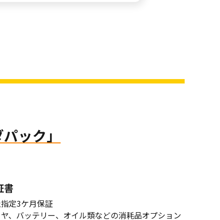
ダパック」
証書
社指定3ケ月保証
イヤ、バッテリー、オイル類などの消耗品オプション