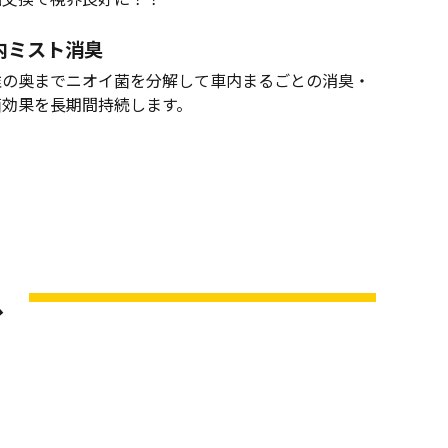
内ミスト消臭
維の奥までニオイ菌を分解して車内まるごとの消臭・
菌効果を長期間持続します。
ス