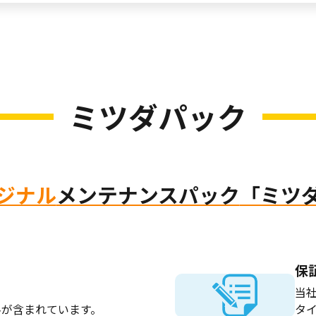
ミツダパック
ジナル
メンテナンスパック
「ミツ
保
当
料が含まれています。
タ