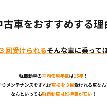
中古車をおすすめする理
３回受けられる
そんな車に乗って
軽自動車の
平均使用年数
は
15年
！
かりメンテナンスをすれば
車検を３回
受けれる車なん
なんといっても
軽自動車は維持費が安い
！