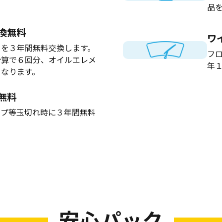
品
換無料
ワ
トを３年間無料交換します。
フ
計算で６回分、オイルエレメ
年
となります。
無料
ンプ等玉切れ時に３年間無料
安心パック