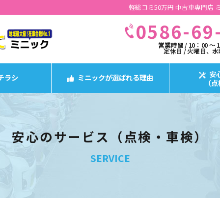
軽総コミ50万円 中古車専門店
0586-69
営業時間 / 10：00 ～ 
定休日 / 火曜日、
安
チラシ
ミニックが選ばれる理由
（点
安心のサービス
（点検・車検）
SERVICE