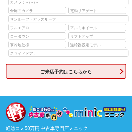
カメラ：－/－/－
全周囲カメラ
電動リアゲート
サンルーフ・ガラスルーフ
フルエアロ
アルミホイール
ローダウン
リフトアップ
寒冷地仕様
過給器設定モデル
スライドドア：
ご来店予約はこちらから
軽総コミ50万円 中古車専門店ミニック