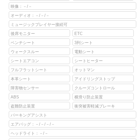
映像：－/－
オーディオ：－/－/－
ミュージックプレイヤー接続可
後席モニター
ETC
ベンチシート
3列シート
ウォークスルー
電動シート
シートエアコン
シートヒーター
フルフラットシート
オットマン
本革シート
アイドリングストップ
障害物センサー
クルーズコントロール
ABS
横滑り防止装置
盗難防止装置
衝突被害軽減ブレーキ
パーキングアシスト
エアバッグ：－/－/－/－
ヘッドライト：－/－