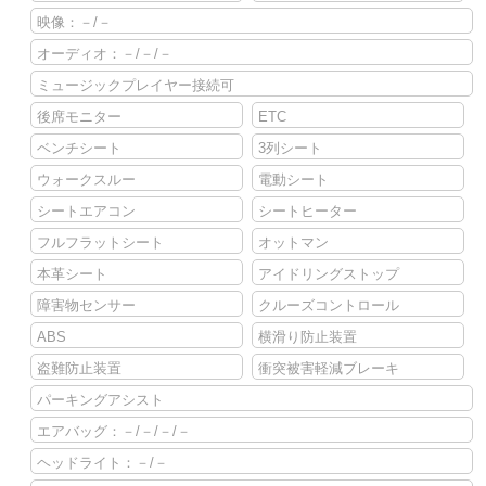
映像：－/－
オーディオ：－/－/－
ミュージックプレイヤー接続可
後席モニター
ETC
ベンチシート
3列シート
ウォークスルー
電動シート
シートエアコン
シートヒーター
フルフラットシート
オットマン
本革シート
アイドリングストップ
障害物センサー
クルーズコントロール
ABS
横滑り防止装置
盗難防止装置
衝突被害軽減ブレーキ
パーキングアシスト
エアバッグ：－/－/－/－
ヘッドライト：－/－