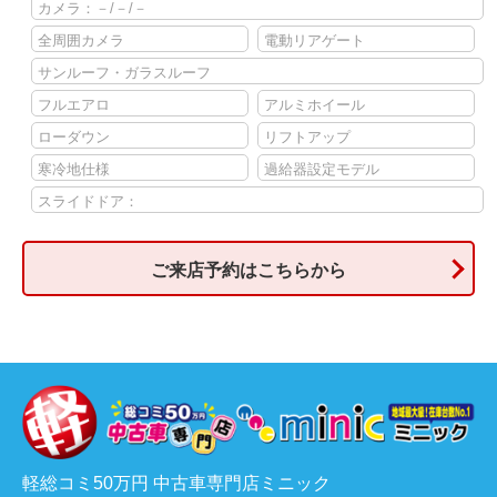
カメラ：－/－/－
全周囲カメラ
電動リアゲート
サンルーフ・ガラスルーフ
フルエアロ
アルミホイール
ローダウン
リフトアップ
寒冷地仕様
過給器設定モデル
スライドドア：
ご来店予約はこちらから
軽総コミ50万円 中古車専門店ミニック