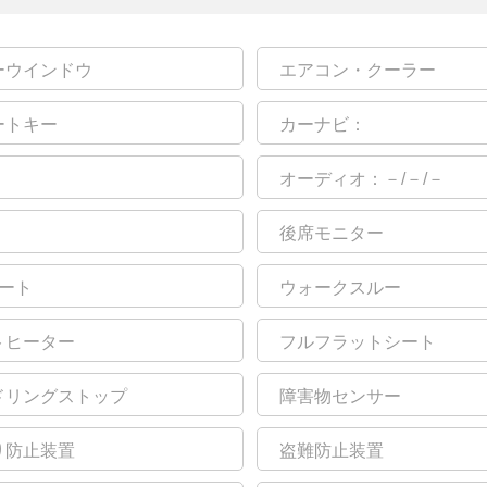
ーウインドウ
エアコン・クーラー
ートキー
カーナビ：
オーディオ：－/－/－
後席モニター
シート
ウォークスルー
トヒーター
フルフラットシート
ドリングストップ
障害物センサー
り防止装置
盗難防止装置