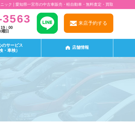
ミニック | 愛知県一宮市の中古車販売・軽自動車・無料査定・買取
-3563
来店予約する
 19：00
水曜日
心のサービス
店舗情報
検・車検）