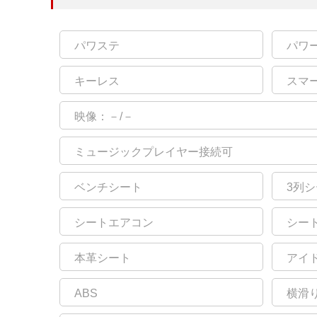
パワステ
パワ
キーレス
スマ
映像：－/－
ミュージックプレイヤー接続可
ベンチシート
3列
シートエアコン
シー
本革シート
アイ
ABS
横滑