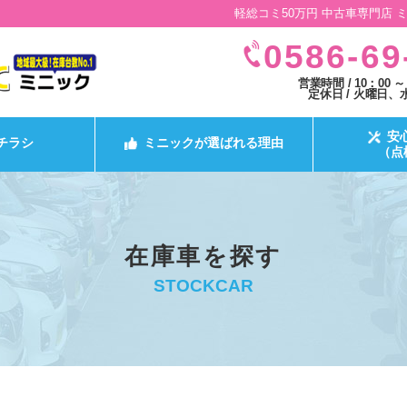
軽総コミ50万円 中古車専門店 
0586-69
営業時間 / 10：00 ～
定休日 / 火曜日、
安
チラシ
ミニックが選ばれる理由
（点
在庫車を探す
STOCKCAR