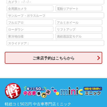
カメラ：－/－/－
全周囲カメラ
電動リアゲート
サンルーフ・ガラスルーフ
フルエアロ
アルミホイール
ローダウン
リフトアップ
寒冷地仕様
過給器設定モデル
スライドドア：
ご来店予約はこちらから
軽総コミ50万円 中古車専門店ミニック