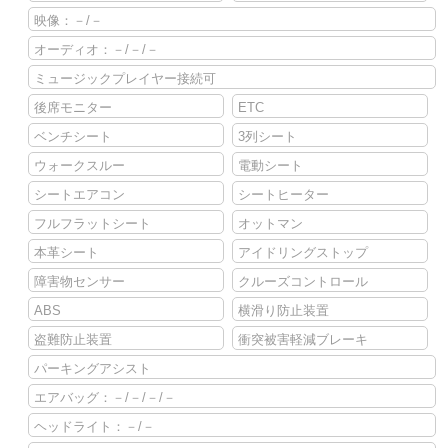
映像：－/－
オーディオ：－/－/－
ミュージックプレイヤー接続可
後席モニター
ETC
ベンチシート
3列シート
ウォークスルー
電動シート
シートエアコン
シートヒーター
フルフラットシート
オットマン
本革シート
アイドリングストップ
障害物センサー
クルーズコントロール
ABS
横滑り防止装置
盗難防止装置
衝突被害軽減ブレーキ
パーキングアシスト
エアバッグ：－/－/－/－
ヘッドライト：－/－