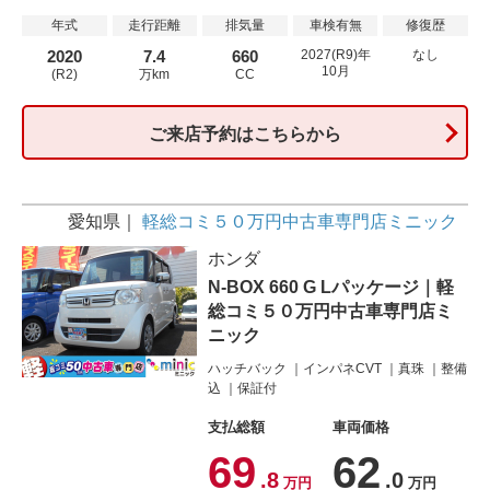
年式
走行距離
排気量
車検有無
修復歴
2020
7.4
660
2027(R9)年
なし
10月
(R2)
万km
CC
ご来店予約はこちらから
愛知県
軽総コミ５０万円中古車専門店ミニック
ホンダ
N-BOX 660 G Lパッケージ｜軽
総コミ５０万円中古車専門店ミ
ニック
ハッチバック
インパネCVT
真珠
整備
込
保証付
支払総額
車両価格
69
62
.8
.0
万円
万円