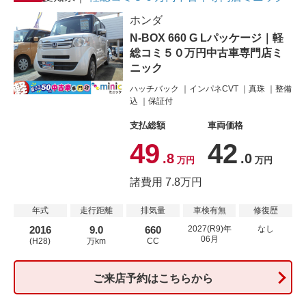
ホンダ
N-BOX 660 G Lパッケージ｜軽
総コミ５０万円中古車専門店ミ
ニック
ハッチバック
インパネCVT
真珠
整備
込
保証付
支払総額
車両価格
49
42
.8
.0
万円
万円
諸費用 7.8万円
年式
走行距離
排気量
車検有無
修復歴
2016
9.0
660
2027(R9)年
なし
06月
(H28)
万km
CC
ご来店予約はこちらから