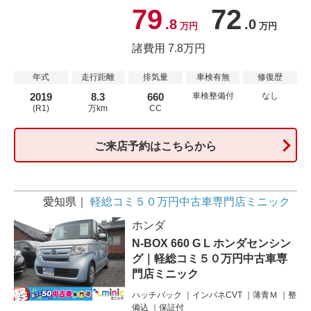
79
72
.8
.0
万円
万円
諸費用 7.8万円
年式
走行距離
排気量
車検有無
修復歴
2019
8.3
660
車検整備付
なし
(R1)
万km
CC
ご来店予約はこちらから
愛知県
軽総コミ５０万円中古車専門店ミニック
ホンダ
N-BOX 660 G L ホンダセンシン
グ｜軽総コミ５０万円中古車専
門店ミニック
ハッチバック
インパネCVT
薄青Ｍ
整
備込
保証付