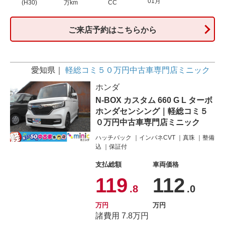
01月
(H30)
万km
CC
ご来店予約はこちらから
愛知県
軽総コミ５０万円中古車専門店ミニック
ホンダ
N-BOX カスタム 660 G L ターボ
ホンダセンシング｜軽総コミ５
０万円中古車専門店ミニック
ハッチバック
インパネCVT
真珠
整備
込
保証付
支払総額
車両価格
119
112
.8
.0
万円
万円
諸費用 7.8万円