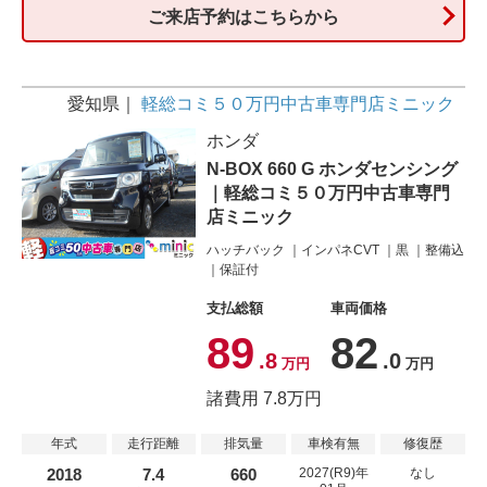
ご来店予約はこちらから
愛知県
軽総コミ５０万円中古車専門店ミニック
ホンダ
N-BOX 660 G ホンダセンシング
｜軽総コミ５０万円中古車専門
店ミニック
ハッチバック
インパネCVT
黒
整備込
保証付
支払総額
車両価格
89
82
.8
.0
万円
万円
諸費用 7.8万円
年式
走行距離
排気量
車検有無
修復歴
2018
7.4
660
2027(R9)年
なし