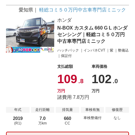
愛知県
軽総コミ５０万円中古車専門店ミニック
ホンダ
N-BOX カスタム 660 G L ホンダ
センシング｜軽総コミ５０万円
中古車専門店ミニック
ハッチバック
インパネCVT
紫
整備込
保証付
支払総額
車両価格
109
102
.8
.0
万円
万円
諸費用 7.8万円
年式
走行距離
排気量
車検有無
修復歴
2019
7.0
660
車検整備付
なし
(R1)
万km
CC