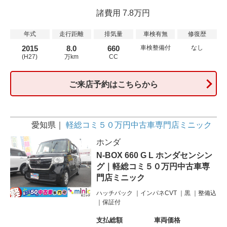
諸費用 7.8万円
年式
走行距離
排気量
車検有無
修復歴
2015
8.0
660
車検整備付
なし
(H27)
万km
CC
ご来店予約はこちらから
愛知県
軽総コミ５０万円中古車専門店ミニック
ホンダ
N-BOX 660 G L ホンダセンシン
グ｜軽総コミ５０万円中古車専
門店ミニック
ハッチバック
インパネCVT
黒
整備込
保証付
支払総額
車両価格