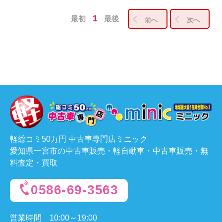
1
最初
最後
前へ
次へ
軽総コミ50万円 中古車専門店ミニック
愛知県一宮市の中古車販売・軽自動車・中古車販売・無
料査定・買取
0586-69-3563
営業時間
10:00～19:00