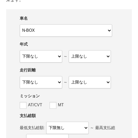
車名
年式
～
走行距離
～
ミッション
AT/CVT
MT
支払総額
最低支払総額:
～
最高支払総