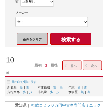
額:
メーカー
検索する
条件をクリア
10
1
最初
最後
前へ
次へ
台
元の並び順に戻す
新着順
新
｜
古
本体価格
安
｜
高
年式
新
｜
古
走行距離
多
｜
少
排気量
多
｜
少
修復歴
無
｜
有
愛知県
軽総コミ５０万円中古車専門店ミニック