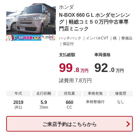
ホンダ
N-BOX 660 G L ホンダセンシン
グ｜軽総コミ５０万円中古車専
門店ミニック
ハッチバック
インパネCVT
桃
整備込
保証付
支払総額
車両価格
99
92
.8
.0
万円
万円
諸費用 7.8万円
年式
走行距離
排気量
車検有無
修復歴
2019
5.9
660
車検整備付
なし
(R1)
万km
CC
ご来店予約はこちらから