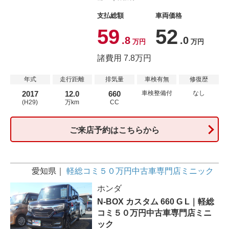
支払総額
車両価格
59
52
.8
.0
万円
万円
諸費用 7.8万円
年式
走行距離
排気量
車検有無
修復歴
2017
12.0
660
車検整備付
なし
(H29)
万km
CC
ご来店予約はこちらから
愛知県
軽総コミ５０万円中古車専門店ミニック
ホンダ
N-BOX カスタム 660 G L｜軽総
コミ５０万円中古車専門店ミニ
ック