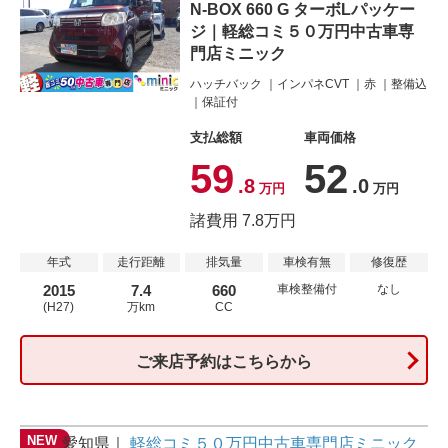
N-BOX 660 G ターボLパッケー
ジ｜軽総コミ５０万円中古車専
門店ミニック
ハッチバック
インパネCVT
赤
整備込
保証付
支払総額
車両価格
59
52
.8
.0
万円
万円
諸費用 7.8万円
年式
走行距離
排気量
車検有無
修復歴
2015
7.4
660
車検整備付
なし
(H27)
万km
CC
ご来店予約はこちらから
愛知県
軽総コミ５０万円中古車専門店ミニック